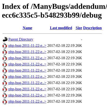
Index of /ManyBugs/addendum/
ecc6c335c5-b548293b99/debug
Name
Last modified
Size
Description
Parent Directory
-
php-bug-2011-11-22-e..>
2017-02-18 22:19
26K
php-bug-2011-11-22-e..>
2017-02-18 22:19
26K
php-bug-2011-11-22-e..>
2017-02-18 22:19
26K
php-bug-2011-11-22-e..>
2017-02-18 22:19
26K
php-bug-2011-11-22-e..>
2017-02-18 22:19
26K
php-bug-2011-11-22-e..>
2017-02-18 22:19
26K
php-bug-2011-11-22-e..>
2017-02-18 22:19
26K
php-bug-2011-11-22-e..>
2017-02-18 22:19
26K
php-bug-2011-11-22-e..>
2017-02-18 22:19
26K
php-bug-2011-11-22-e..>
2017-02-18 22:19
26K